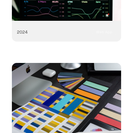
2024
Web App
Vue.js
Analytics
UX
D3.js