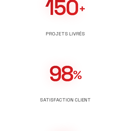
150
+
React
Node.js
MongoDB
WebSocket
PROJETS LIVRÉS
98
%
SATISFACTION CLIENT