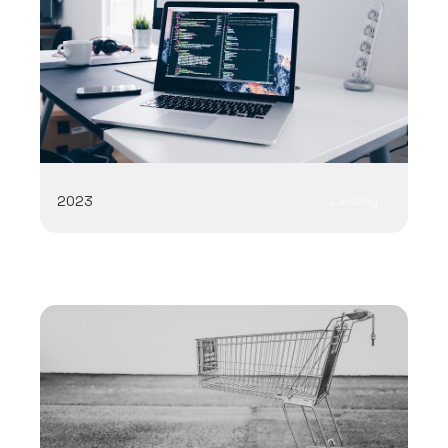
Next.js
GSAP
Framer Motion
2023
Landing
Tailwind
React
Conversion