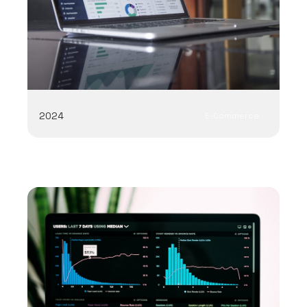
2024
E-Commerce
Shopify
React
Design
Stripe